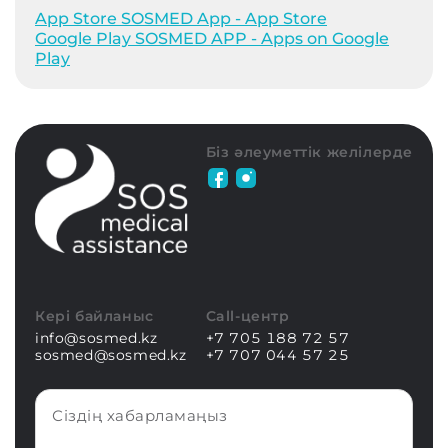
App Store SOSMED App - App Store
Google Play SOSMED APP - Apps on Google
Play
Біз әлеуметтік желілерде
Кері байланыс
Call-центр
info@sosmed.kz
+7 705 188 72 57
sosmed@sosmed.kz
+7 707 044 57 25