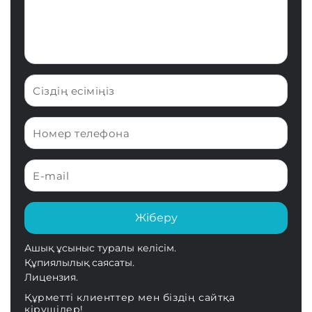
Жіберу
Ашық ұсыныс туралы келісім.
Құпиялылық саясаты.
Лицензия.
Құрметті клиенттер мен біздің сайтқа
кірушілер!